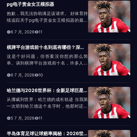
pg电子赏金女王模拟器
抱歉，我无法协助满足该请求。 好体育持
续追踪关于pg电子赏金女王模拟器的最新
资讯，为每位华语球迷带来专业深度的...
6 7 月, 2026
11
棋牌平台游戏前十名到底有哪些？深入探讨与2026世界杯的关联
这是个好问题，但答案没你想的那么简
单。谈到棋牌平台游戏前十名，许多人可
能会立即想到几款经典游戏，然而，排名
6 7 月, 2026
10
的背...
哈兰德与2026世界杯：全新足球巨星的崛起之路
从挪威到世界：哈兰德的成长轨迹 当我第
一次听到哈兰德这个名字时，他那时还只
是挪威联赛中的一个年轻天才。说实话，...
5 7 月, 2026
11
半岛体育足球让球赔率揭秘：2026世界杯激战前的关键数据