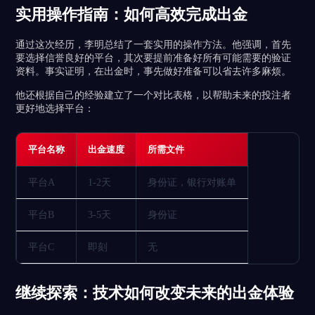
实用操作指南：如何高效完成出金
通过这次经历，李明总结了一套实用的操作方法。他强调，首先
要选择信誉良好的平台，其次要提前准备好所有可能需要的验证
资料。事实证明，在出金时，事先做好准备可以省去许多麻烦。
他还根据自己的经验建立了一个对比表格，以帮助未来的投注者
更好地选择平台：
平台名称
出金速度
所需文件
平台A
1-2天
身份证，银行对账单
平台B
3-5天
身份证
平台C
即刻
无
继续探索：技术如何改变未来的出金体验