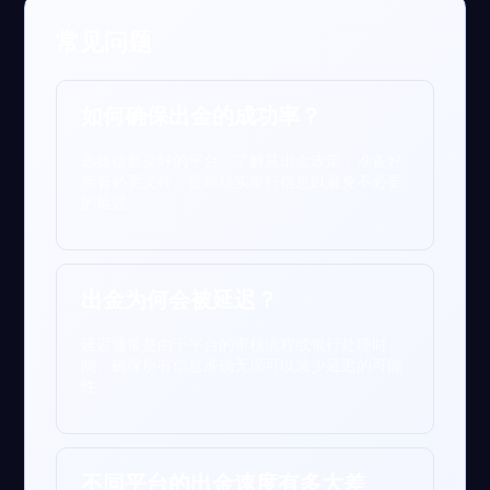
常见问题
如何确保出金的成功率？
选择信誉良好的平台，了解其出金政策，准备好
所有必要文件。提前核实银行信息以避免不必要
的延迟。
出金为何会被延迟？
延迟通常是由于平台的审核流程或银行处理时
间。确保所有信息准确无误可以减少延迟的可能
性。
不同平台的出金速度有多大差