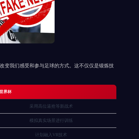
将改变我们感受和参与足球的方式。这不仅仅是锻炼技
6世界杯
采用高位逼抢等新战术
模拟真实场景进行训练
计划融入VR技术