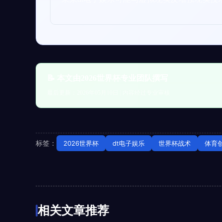
📝 本文由2026世界杯专业团队撰写
最后更新：2026年05月10日 | 内容经过专业审核
标签：
2026世界杯
dt电子娱乐
世界杯战术
体育
相关文章推荐