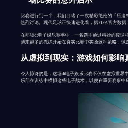
比赛进行到一半，我们目睹了一次精彩绝伦的「压迫
热烈讨论。现代足球正快速进化着，据FIFA官方数据
在那场dt电子娱乐赛事中，一名选手通过精妙的控球
越来越多的教练开始在真实比赛中实验这种策略，试
从虚拟到现实：游戏如何影响
令人惊讶的是，这场dt电子娱乐比赛不仅在虚拟世界
乐部在训练中模拟这些电子战术，以便在重要赛事中应