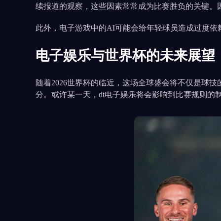
续报道的观察，这些因素常常成为比赛胜负的关键。
此外，电子游戏中的AI可能会给年轻球员造成过度
电子娱乐与世界杯的未来展望
随着2026世界杯的临近，这场全球盛会将不仅是球
分。或许某一天，dt电子娱乐将会影响到比赛规则的