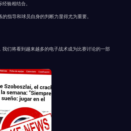
际经验相结合。
练的指导和球员自身的判断力显得尤为重要。
上，我们将看到越来越多的电子战术成为比赛讨论的一部