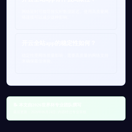
网络延时可能导致实时数据延迟。使用高质量网
络连接可以减少这种影响。
开云全站app的稳定性如何？
稳定性受网络质量影响，需要高质量的网络支持
来确保最佳体验。
📝 本文由2026世界杯专业团队撰写
最后更新：2026年06月24日 | 内容经过专业审核