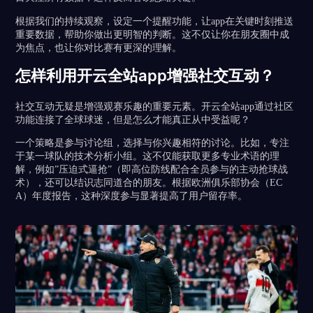
根据我们的持续观察，设定一个提醒功能，让app在关键时刻推送
重要数据，帮助你做出更明智的判断。这不仅让你在朋友圈中成
为焦点，也让你对比赛有更深的理解。
怎样利用开云全站app增强社交互动？
社交互动无疑是增强观赛乐趣的重要元素。开云全站app通过社区
功能连接了全球球迷，但是怎么才能真正从中受益呢？
一个策略是参与讨论组，选择与你兴趣相符的讨论。比如，专注
于某一球队的技术分析小组。这不仅能获取更多专业术语的理
解，例如”压迫式逼抢”（即高位防线配合全员参与的主动抢球战
术），还可以结识志同道合的朋友。根据欧洲俱乐部协会（EC
A）年度报告，这种深度参与显著提高了用户留存率。