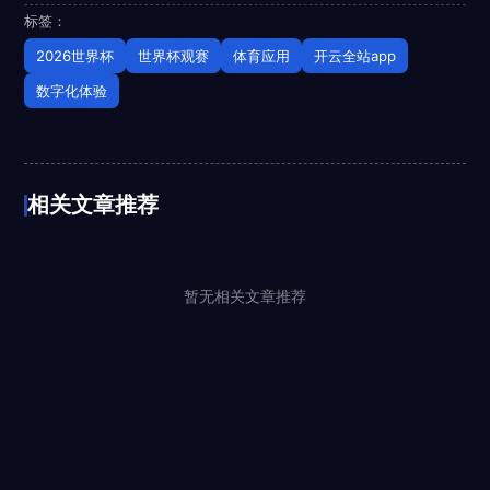
标签：
2026世界杯
世界杯观赛
体育应用
开云全站app
数字化体验
相关文章推荐
暂无相关文章推荐