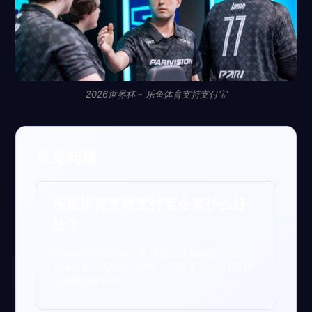
2026世界杯 – 乐鱼体育支持支付宝
常见问题
乐鱼体育支持支付宝会有什么好
处？
这为中国球迷提供了更便捷快速的购票方式，并
且通过支付宝的多种功能，可以更好地进行消费
记录和预算管理。