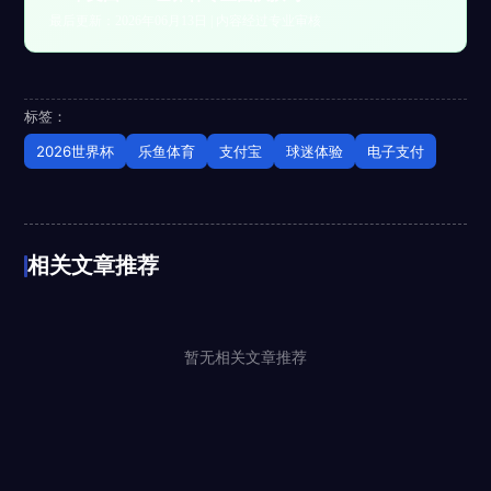
最后更新：2026年06月13日 | 内容经过专业审核
标签：
2026世界杯
乐鱼体育
支付宝
球迷体验
电子支付
相关文章推荐
暂无相关文章推荐