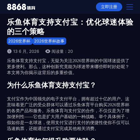
立即注册
乐鱼体育支持支付宝：优化球迷体验
2026世界杯首页
的三个策略
2026世界杯产品
2026世界杯
2026世界杯故事
13 6 月, 2026
阅读量：20
选择2026世界杯
乐鱼体育支持支付宝，无疑为关注2026世界杯的中国球迷提供了
更多便利。那么，这种创新究竟能为球迷带来哪些即时好处呢？
2026世界杯下载
本文将为你揭示这背后的多重价值。
2026世界杯APP下载
2026世界杯动态
为什么乐鱼体育支持支付宝？
2026世界杯全站APP下载
2026世界杯故事
支付宝作为中国领先的电子支付平台，拥有超过十亿的用户。这
意味着更广泛的受众群体可以通过乐鱼体育平台购买2026世界杯
的各类产品和服务。乐鱼体育与支付宝的合作，不仅仅是为了增
平台推荐
加便利性——它也是扩大用户基础的一种战略。举个具体例子，
假如你是一名球迷，使用支付宝进行支付的便捷性使你不仅可以
隐私权政策
迅速购票，还能通过支付宝完成其他相关消费。