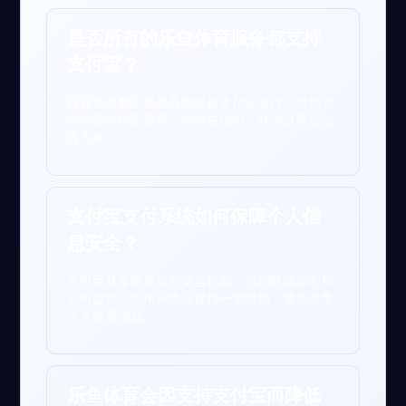
是否所有的乐鱼体育服务都支持
支付宝？
目前大多数主要服务都支持支付宝支付，但仍需
注意部分特定服务可能存在限制，具体以平台公
告为准。
支付宝支付系统如何保障个人信
息安全？
支付宝具备多层次的安全机制，包括数据加密和
实时监控，但用户也应保持一定警惕，避免共享
个人敏感信息。
乐鱼体育会因支持支付宝而降低