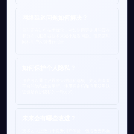
网络延迟问题如何解决？
目前正在进行技术优化，例如使用更先进的缓存
和分布式服务器技术来减小延迟问题。但仍需时
间和用户反馈进行完善。
如何保护个人隐私？
用户可以通过设置来管理隐私选项，并定期查看
平台的隐私政策更新。使用强密码和启用双重认
证也是保护隐私的一种方式。
未来会有哪些改进？
技术团队正致力于提升用户体验，包括改善界面