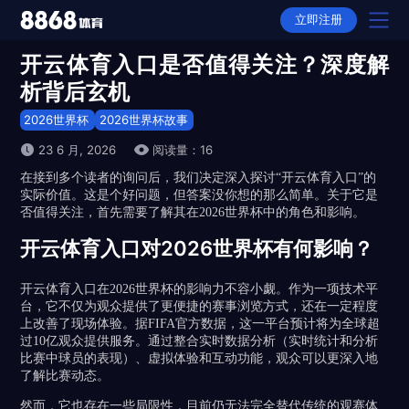
立即注册
开云体育入口是否值得关注？深度解
2026世界杯首页
析背后玄机
2026世界杯产品
2026世界杯
2026世界杯故事
23 6 月, 2026
阅读量：16
选择2026世界杯
在接到多个读者的询问后，我们决定深入探讨“开云体育入口”的
实际价值。这是个好问题，但答案没你想的那么简单。关于它是
2026世界杯下载
否值得关注，首先需要了解其在2026世界杯中的角色和影响。
2026世界杯APP下载
2026世界杯动态
开云体育入口对2026世界杯有何影响？
2026世界杯全站APP下载
2026世界杯故事
开云体育入口在2026世界杯的影响力不容小觑。作为一项技术平
台，它不仅为观众提供了更便捷的赛事浏览方式，还在一定程度
上改善了现场体验。据FIFA官方数据，这一平台预计将为全球超
平台推荐
过10亿观众提供服务。通过整合实时数据分析（实时统计和分析
比赛中球员的表现）、虚拟体验和互动功能，观众可以更深入地
隐私权政策
了解比赛动态。
然而，它也存在一些局限性，目前仍无法完全替代传统的观赛体