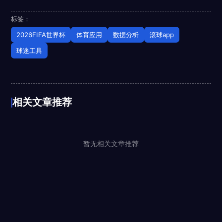
标签：
2026FIFA世界杯
体育应用
数据分析
滚球app
球迷工具
相关文章推荐
暂无相关文章推荐