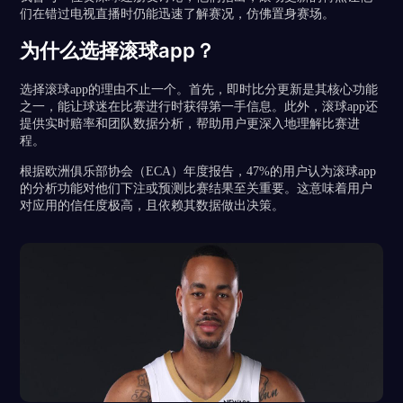
们在错过电视直播时仍能迅速了解赛况，仿佛置身赛场。
为什么选择滚球app？
选择滚球app的理由不止一个。首先，即时比分更新是其核心功能
之一，能让球迷在比赛进行时获得第一手信息。此外，滚球app还
提供实时赔率和团队数据分析，帮助用户更深入地理解比赛进
程。
根据欧洲俱乐部协会（ECA）年度报告，47%的用户认为滚球app
的分析功能对他们下注或预测比赛结果至关重要。这意味着用户
对应用的信任度极高，且依赖其数据做出决策。