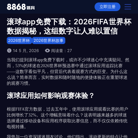
立即注册
滚球app免费下载：2026FIFA世界杯
2026世界杯首页
数据揭秘，这组数字让人难以置信
2026世界杯产品
2026世界杯
2026世界杯故事
14 5 月, 2026
阅读量：27
选择2026世界杯
当我们提到滚球app免费下载时，或许不少球迷心中充满疑问。然
而，53%的球迷在2026世界杯预选赛中通过滚球应用追踪比赛
2026世界杯下载
——这数字看似平凡，但背后代表着观赛方式的巨变。为什么这
么说？简单而言，实时数据和随时随地的便捷体验正在重塑球迷
2026世界杯APP下载
2026世界杯动态
的观赛习惯。
2026世界杯全站APP下载
滚球应用如何影响观赛体验？
2026世界杯故事
根据FIFA官方数据，过去五年中，使用滚球应用观看比赛的用户
平台推荐
比例增长了32%。这个增幅意味着什么？这表明越来越多的球迷
选择通过移动设备和应用程序获取比赛信息，而不仅仅依赖传统
隐私权政策
电视转播。
我曾与一位资深球迷朋友讨论，他们指出，滚动更新的特点让他