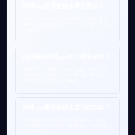
滚球app是否支持多语言显示？
是的，滚球app通常支持多种语言，用户可以在
设置中选择适合自己的语言，这对于非英语用户
尤其便利。
如何确保滚球app的下载安全性？
确保从官方应用商店下载滚球app，这样可以避
免下载到恶意软件。另外，阅读用户评论和评分
也可以帮助识别应用的安全性。
滚球app是否提供比赛回放功能？
大多数滚球app不提供完整的比赛回放，但会提
供关键赛事的精彩集锦和进球回放，这对复盘比
赛非常有帮助。