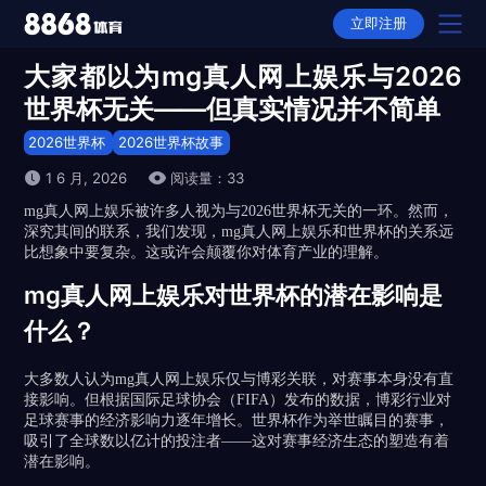
立即注册
大家都以为mg真人网上娱乐与2026
2026世界杯首页
世界杯无关——但真实情况并不简单
2026世界杯产品
2026世界杯
2026世界杯故事
1 6 月, 2026
阅读量：33
选择2026世界杯
mg真人网上娱乐被许多人视为与2026世界杯无关的一环。然而，
深究其间的联系，我们发现，mg真人网上娱乐和世界杯的关系远
2026世界杯下载
比想象中要复杂。这或许会颠覆你对体育产业的理解。
2026世界杯APP下载
2026世界杯动态
mg真人网上娱乐对世界杯的潜在影响是
2026世界杯全站APP下载
什么？
2026世界杯故事
大多数人认为mg真人网上娱乐仅与博彩关联，对赛事本身没有直
平台推荐
接影响。但根据国际足球协会（FIFA）发布的数据，博彩行业对
足球赛事的经济影响力逐年增长。世界杯作为举世瞩目的赛事，
隐私权政策
吸引了全球数以亿计的投注者——这对赛事经济生态的塑造有着
潜在影响。