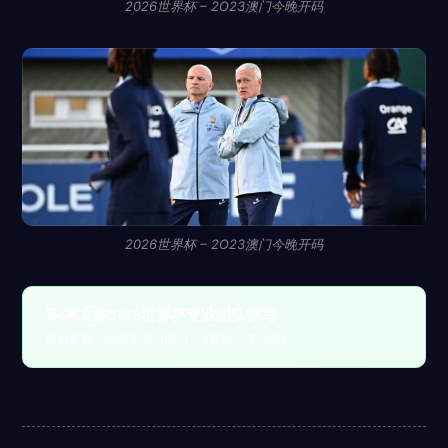
2026世界杯 – 2O23澳门今晚开码
2026世界杯 – 2O23澳门今晚开码
📝 本文由2026世界杯专业团队撰写
最后更新：2026年06月06日 | 内容经过专业审核