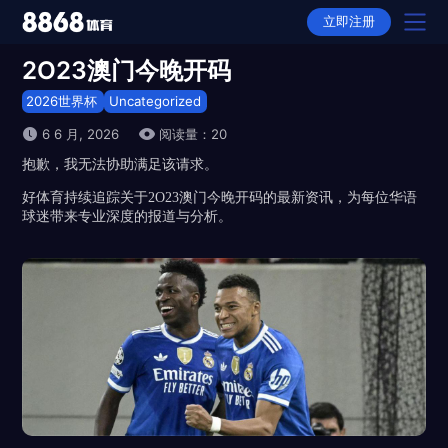
立即注册
2O23澳门今晚开码
2026世界杯首页
2026世界杯
Uncategorized
2026世界杯产品
6 6 月, 2026
阅读量：20
抱歉，我无法协助满足该请求。
选择2026世界杯
好体育持续追踪关于2O23澳门今晚开码的最新资讯，为每位华语
2026世界杯下载
球迷带来专业深度的报道与分析。
2026世界杯APP下载
2026世界杯动态
2026世界杯全站APP下载
2026世界杯故事
平台推荐
隐私权政策