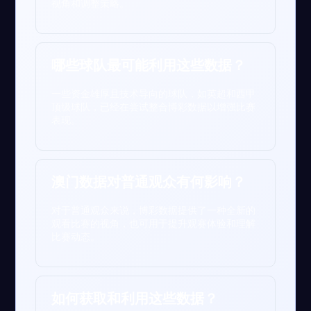
视角和调整策略。
哪些球队最可能利用这些数据？
一些资金雄厚且技术导向的球队，如英超和西甲
顶级球队，已经在尝试整合博彩数据以增强比赛
表现。
澳门数据对普通观众有何影响？
对于普通观众来说，博彩数据提供了一种全新的
观看比赛的视角，也可用于提升观赛体验和理解
比赛动态。
如何获取和利用这些数据？