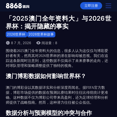
立即注册
「2025澳门全年资料大」与2026世
2026世界杯首页
界杯：揭开隐藏的事实
2026世界杯产品
2026世界杯
2026世界杯故事
8 7 月, 2026
阅读量：8
选择2026世界杯
围绕着2025澳门全年资料大的信息，很多人认为这仅仅与博彩爱
好者有关，然而其对2026世界杯的潜在影响却被忽视。我们在追
2026世界杯下载
踪这条新闻时注意到，这些数据不仅揭示了未来赛事的走向，还
对球队管理和策略调整提供了独特的视角。
2026世界杯APP下载
2026世界杯动态
澳门博彩数据如何影响世界杯？
2026世界杯全站APP下载
2026世界杯故事
澳门的博彩业以其数据详实和分析深度而闻名。据FIFA官方数
据，博彩市场提供的数据在预测比赛结果时往往比传统统计更准
平台推荐
确。这种数据不仅为博彩公司带来高盈利，还为足球经理和分析
师提供了战略指南。然而，这种潜力往往被公众低估。
隐私权政策
数据分析与预测模型的冲突与合作