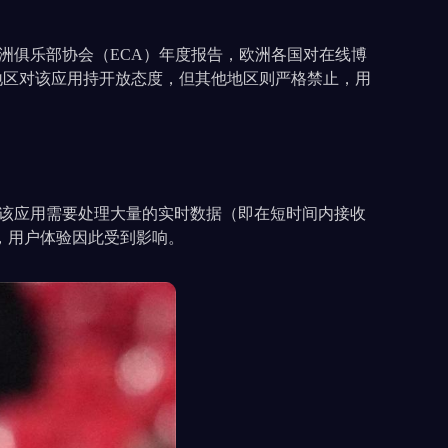
欧洲俱乐部协会（ECA）年度报告，欧洲各国对在线博
些地区对该应用持开放态度，但其他地区则严格禁止，用
关。该应用需要处理大量的实时数据（即在短时间内接收
，用户体验因此受到影响。