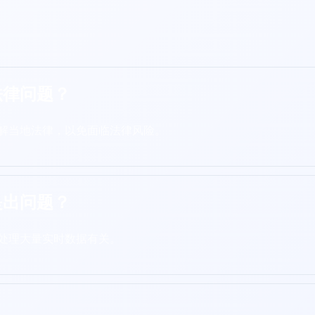
些法律问题？
解当地法律，以免面临法律风险。
总是出问题？
处理大量实时数据有关。