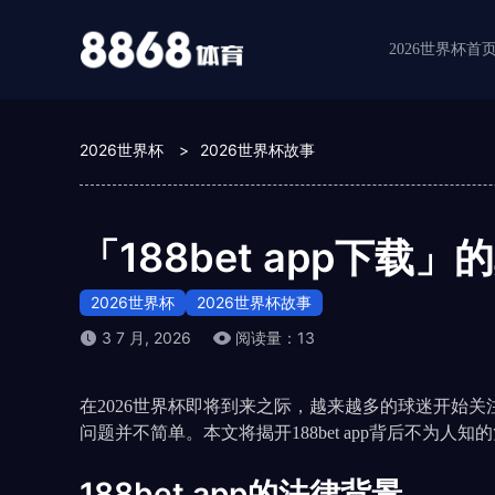
2026世界杯首
2026世界杯
>
2026世界杯故事
「188bet app下
2026世界杯
2026世界杯故事
3 7 月, 2026
阅读量：13
在2026世界杯即将到来之际，越来越多的球迷开始关注
问题并不简单。本文将揭开188bet app背后不为人知
188bet app的法律背景