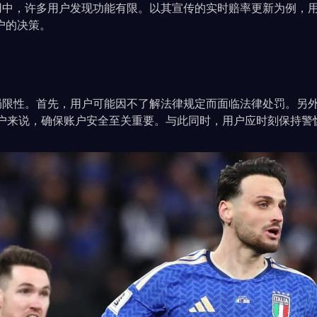
使用中，许多用户发现功能有限。以其宣传的实时赔率更新为例，用
户的决策。
险与局限性。首先，用户可能因不了解法律规定而面临法律处罚。
用户来说，确保账户安全至关重要。与此同时，用户应时刻保持警