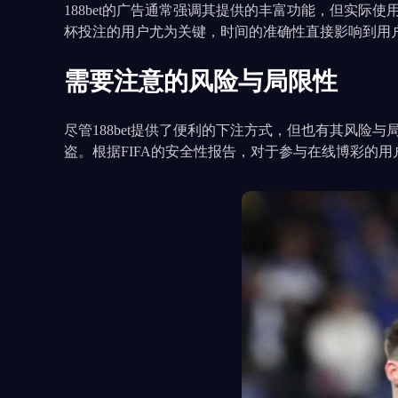
188bet的广告通常强调其提供的丰富功能，但实际
杯投注的用户尤为关键，时间的准确性直接影响到用
需要注意的风险与局限性
尽管188bet提供了便利的下注方式，但也有其风
盗。根据FIFA的安全性报告，对于参与在线博彩的